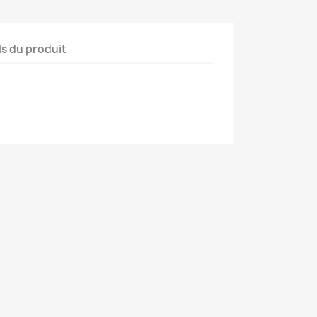
ls du produit
×
×
×