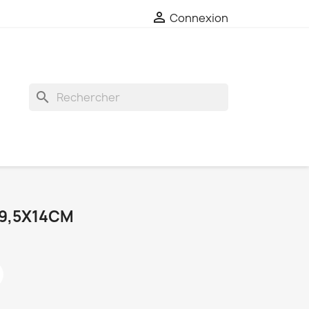

Connexion
search
49,5X14CM